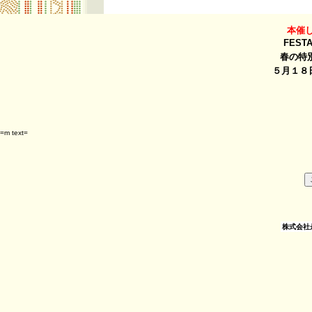
本催
FEST
春の特
５月１８日
=m text=
株式会社